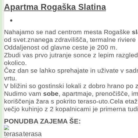
Apartma
Rogaška
Slatina
Nahajamo se nad centrom mesta Rogaške
sl
od svet.znanega zdravilišča, termalne riviere
Oddaljenost od glavne ceste je 200 m.
Zbudi vas prvo jutranje sonce z lepim razgle
okolico.
Čez dan se lahko sprehajate in uživate v sa
vrtu.
V bližini so gostinski lokali z dobro hrano po
Nudimo vam
sobe
, apartmaje, prenočišče, i
koriščenja žara s pokrito teraso-uto.Cela eta
večjo kuhinjo z 2 kopalnicami je primerna tud
PONUDBA ZAJEMA ŠE:
terasa