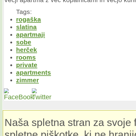
Večji apartma z več kopalnicami in večjo kuhi
Tags:
rogaška
slatina
apartmaji
sobe
herček
rooms
private
apartments
zimmer
Naša spletna stran za svoje 
spletne piškotke, ki ne hrani