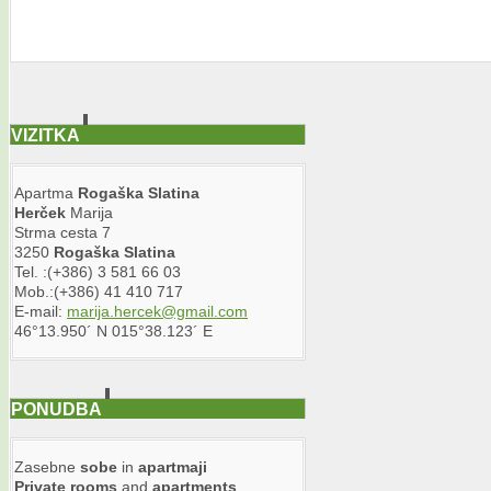
VIZITKA
Apartma
Rogaška
Slatina
Herček
Marija
Strma cesta 7
3250
Rogaška
Slatina
Tel. :(+386) 3 581 66 03
Mob.:(+386) 41 410 717
E-mail:
marija.hercek@gmail.com
46°13.950´ N 015°38.123´ E
PONUDBA
Zasebne
sobe
in
apartmaji
Private
rooms
and
apartments