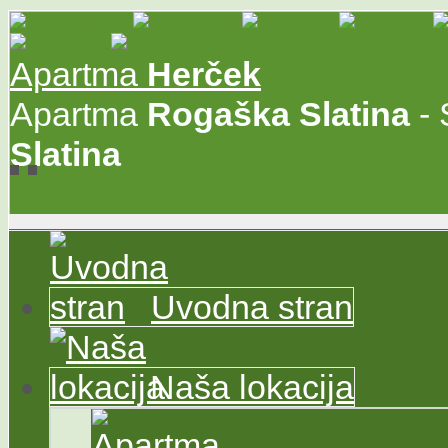
Apartma
Herček
Apartma
Rogaška
Slatina
- 
Slatina
Uvodna stran
Naša lokacija