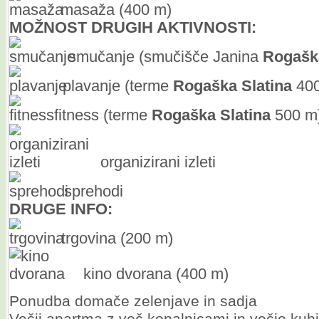
masaža (400 m)
MOŽNOST DRUGIH AKTIVNOSTI:
smučanje (smučišče Janina
Rogašk
plavanje (terme
Rogaška
Slatina
400
fitness (terme
Rogaška
Slatina
500 m
organizirani izleti
sprehodi
DRUGE INFO:
trgovina (200 m)
kino dvorana (400 m)
Ponudba domače zelenjave in sadja