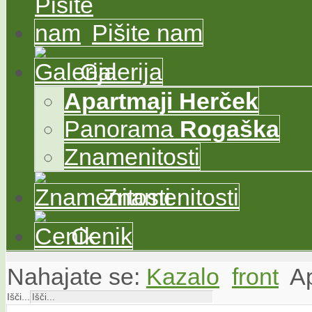
Pišite nam
Galerija
Apartmaji
Herček
Panorama
Rogaška
Znamenitosti
Znamenitosti
Cenik
Nahajate se:
Kazalo
front
A
Išči...