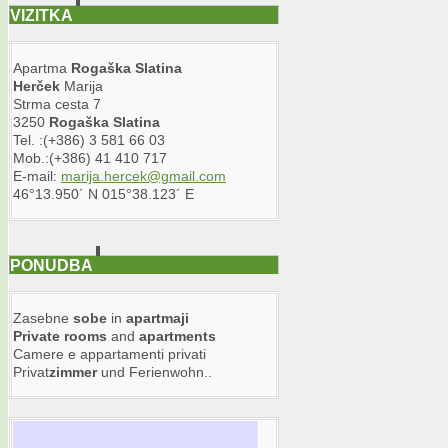
VIZITKA
Apartma
Rogaška
Slatina
Herček
Marija
Strma cesta 7
3250
Rogaška
Slatina
Tel. :(+386) 3 581 66 03
Mob.:(+386) 41 410 717
E-mail:
marija.hercek@gmail.com
46°13.950´ N 015°38.123´ E
PONUDBA
Zasebne
sobe
in
apartmaji
Private
rooms
and
apartments
Camere e appartamenti privati
Privat
zimmer
und Ferienwohn..