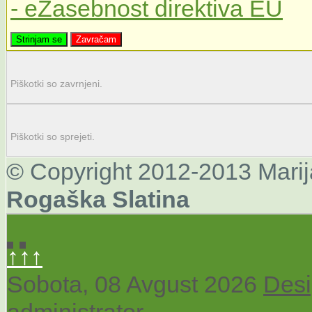
- eZasebnost direktiva EU
Strinjam se
Zavračam
Piškotki so zavrnjeni.
Piškotki so sprejeti.
© Copyright 2012-2013 Mari
Rogaška
Slatina
↑↑↑
Sobota, 08 Avgust 2026
Desi