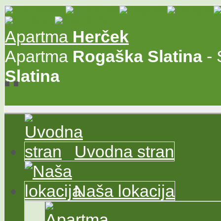
Apartma
Herček
Apartma
Rogaška
Slatina
- 
Slatina
Uvodna stran
Naša lokacija