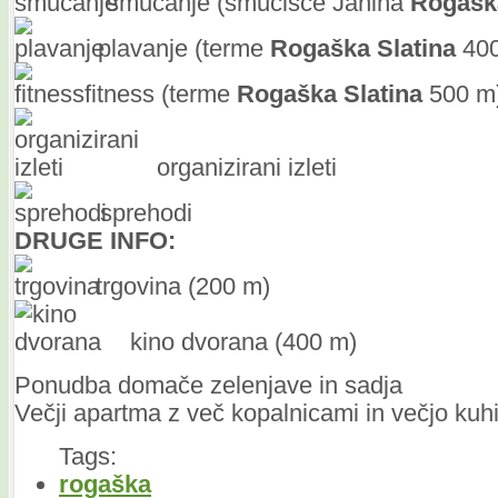
smučanje (smučišče Janina
Rogašk
plavanje (terme
Rogaška
Slatina
400
fitness (terme
Rogaška
Slatina
500 m
organizirani izleti
sprehodi
DRUGE INFO:
trgovina (200 m)
kino dvorana (400 m)
Ponudba domače zelenjave in sadja
Večji apartma z več kopalnicami in večjo kuh
Tags:
rogaška