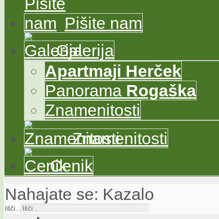
Pišite nam
Galerija
Apartmaji
Herček
Panorama
Rogaška
Znamenitosti
Znamenitosti
Cenik
Nahajate se:
Kazalo
Išči...